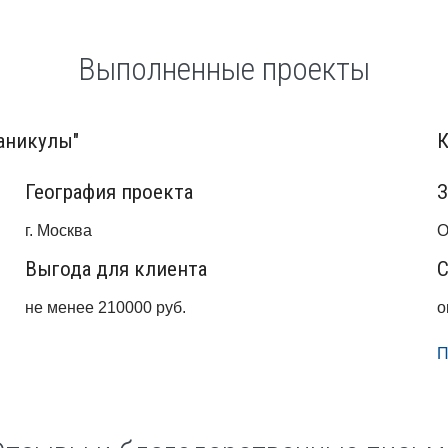
Выполненные проекты
аникулы"
К
География проекта
З
г. Москва
О
Выгода для клиента
С
не менее 210000 руб.
о
П