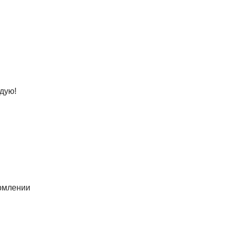
дую!
ормлении