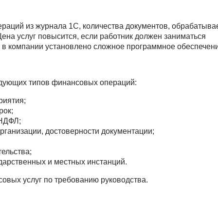
ераций из журнала 1С, количества документов, обрабатыв
Цена услуг повысится, если работник должен заниматься
и в компании установлено сложное программное обеспечени
дующих типов финансовых операций:
риятия;
рок;
 НДФЛ;
рганизации, достоверности документации;
ельства;
дарственных и местных инстанций.
совых услуг по требованию руководства.