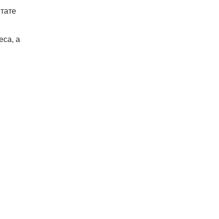
штате
са, а