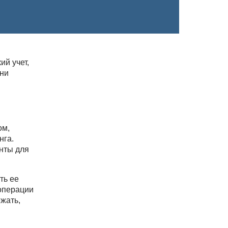
й учет,
они
ом,
нга.
нты для
ть ее
операции
жать,