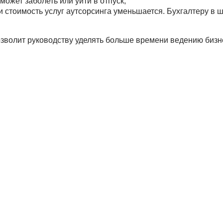
ожет заболеть или уйти в отпуск;
 стоимость услуг аутсорсинга уменьшается. Бухгалтеру в 
волит руководству уделять больше времени ведению бизне